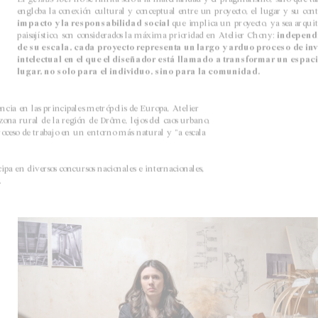
engloba la conexión cultural y conceptual entre un proyecto, el lugar y su cont
impacto y la responsabilidad social 
que implica un proyecto, ya sea arquite
paisajístico, son considerados la máxima prioridad en Atelier Chony:
 independ
de su escala, cada proyecto representa un largo y arduo proceso de inv
intelectual en el que el diseñador está llamado a transformar un espaci
lugar, no solo para el individuo, sino para la comunidad.
cia en las principales metrópolis de Europa, Atelier 
na rural de la región de Drôme, lejos del caos urbano, 
proceso de trabajo en un entorno más natural y "a escala 
pa en diversos concursos nacionales e internacionales, 
.