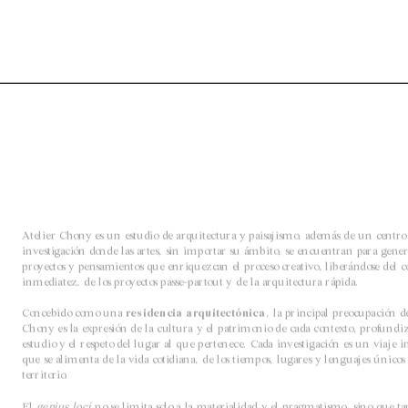
Atelier Chony es un estudio de arquitectura y paisajismo, además de un centro 
investigación donde las artes, sin importar su ámbito, se encuentran para genera
proyectos y pensamientos que enriquezcan el proceso creativo, liberándose del co
inmediatez, de los proyectos passe-partout y de la arquitectura rápida.
Concebido como una 
residencia arquitectónica
, la principal preocupación de
Chony es la expresión de la cultura y el patrimonio de cada contexto, profundiz
estudio y el respeto del lugar al que pertenece. Cada investigación es un viaje i
que se alimenta de la vida cotidiana, de los tiempos, lugares y lenguajes únicos 
territorio.
El 
genius loci
 no se limita solo a la materialidad y el pragmatismo, sino que t