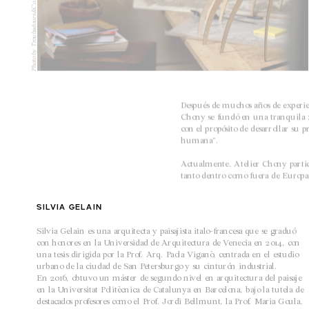
Photo by Troubadours&Co.
Después de muchos años de experien
Chony se fundó en una tranquila zo
con el propósito de desarrollar su 
humana".
Actualmente, Atelier Chony partici
tanto dentro como fuera de Europa
silvia gelain
Silvia Gelain es una arquitecta y paisajista italo-francesa que se graduó 
con honores en la Universidad de Arquitectura de Venecia en 2014, con 
una tesis dirigida por la Prof. Arq. Paola Viganò, centrada en el estudio 
urbano de la ciudad de San Petersburgo y su cinturón industrial.
En 2016, obtuvo un máster de segundo nivel en arquitectura del paisaje 
en la Universitat Politècnica de Catalunya en Barcelona, bajo la tutela de 
destacados profesores como el Prof. Jordi Bellmunt, la Prof. Maria Goula, 