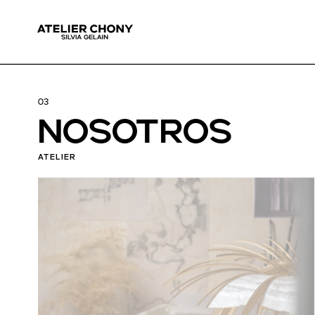
03
n
osotros
ATELIER