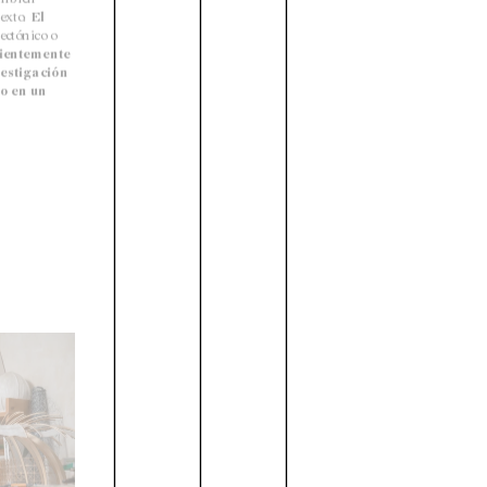
exto. 
El 
ctónico o 
ientemente 
estigación 
o en un 