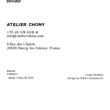
Enviar
atelier chony
+33 (0) 9 81 49 81 41
info@atelierchony.com
6 Rue des Chalets
26500, Bourg-lès-Valence, France
linkedin
instagram
Legal m
entions
Atelier Chony © 2025
Design by 
Polina Kushnerevich