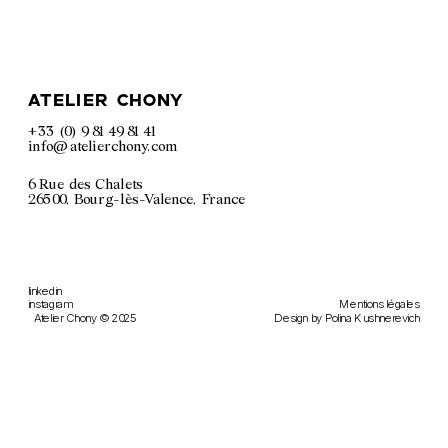
atelier chony
+33 (0) 9 81 49 81 41
info@atelierchony.com
6 Rue des Chalets
26500, Bourg-lès-Valence, France
linkedin
Mentions légales
instagram
Design by 
Polina Kushnerevich
Atelier Chony © 2025